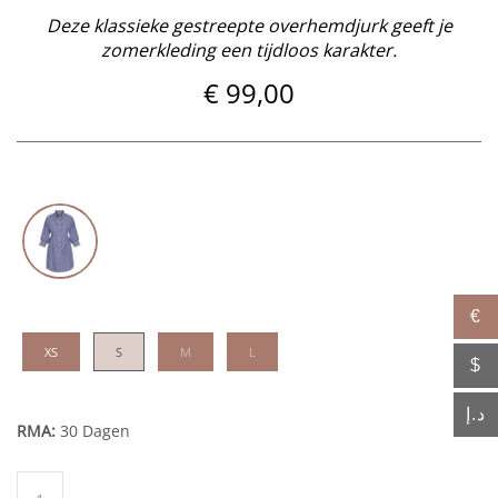
Deze klassieke gestreepte overhemdjurk geeft je
zomerkleding een tijdloos karakter.
€
99,00
€
XS
S
M
L
$
د.إ
RMA:
30 Dagen
Ounsa