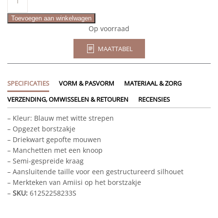
aantal
Toevoegen aan winkelwagen
Op voorraad
MAATTABEL
SPECIFICATIES
VORM & PASVORM
MATERIAAL & ZORG
VERZENDING, OMWISSELEN & RETOUREN
RECENSIES
– Kleur: Blauw met witte strepen
– Opgezet borstzakje
– Driekwart gepofte mouwen
– Manchetten met een knoop
– Semi-gespreide kraag
– Aansluitende taille voor een gestructureerd silhouet
– Merkteken van Amiisi op het borstzakje
–
SKU:
61252258233S