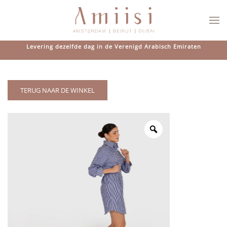
Overslaan en naar de inhoud gaan
Levering dezelfde dag in de Verenigd Arabisch Emiraten
TERUG NAAR DE WINKEL