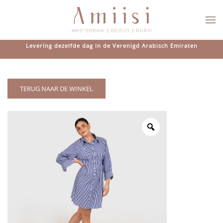
Overslaan en naar de inhoud gaan
Levering dezelfde dag in de Verenigd Arabisch Emiraten
TERUG NAAR DE WINKEL