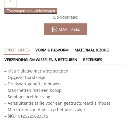
aantal
Toevoegen aan winkelwagen
Op voorraad
MAATTABEL
SPECIFICATIES
VORM & PASVORM
MATERIAAL & ZORG
VERZENDING, OMWISSELEN & RETOUREN
RECENSIES
– Kleur: Blauw met witte strepen
– Opgezet borstzakje
– Driekwart gepofte mouwen
– Manchetten met een knoop
– Semi-gespreide kraag
– Aansluitende taille voor een gestructureerd silhouet
– Merkteken van Amiisi op het borstzakje
–
SKU:
61252258233XS