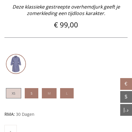
Deze klassieke gestreepte overhemdjurk geeft je
zomerkleding een tijdloos karakter.
€
99,00
€
XS
S
M
L
$
د.إ
RMA:
30 Dagen
Ounsa