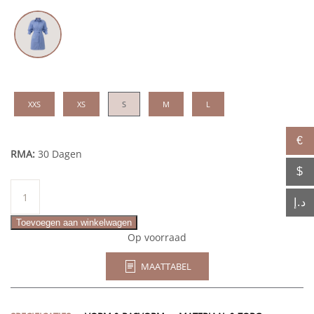
XXS
XS
S
M
L
€
RMA:
30 Dagen
$
Nikal
aantal
د.إ
Toevoegen aan winkelwagen
Op voorraad
MAATTABEL