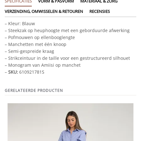
SPECIFICATIES
VORM & PASVORM
MATERIAAL & ZORG
VERZENDING, OMWISSELEN & RETOUREN
RECENSIES
– Kleur: Blauw
– Steekzak op heuphoogte met een geborduurde afwerking
– Pofmouwen op ellenbooglengte
– Manchetten met één knoop
– Semi-gespreide kraag
– Strikceintuur in de taille voor een gestructureerd silhouet
– Monogram van Amiisi op manchet
–
SKU:
610921781S
GERELATEERDE PRODUCTEN