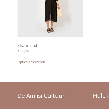
worden
op
de
productpagina
Shahrazad
€
99,00
Dit
product
Opties selecteren
heeft
meerdere
variaties.
Deze
optie
kan
De Amiisi Cultuur
Hulp 
gekozen
worden