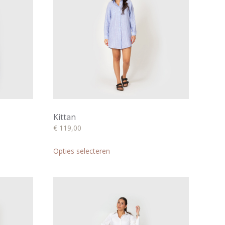
Kittan
€
119,00
Dit
product
Opties selecteren
heeft
meerdere
variaties.
Deze
optie
kan