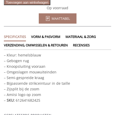
Carthage
Toevoegen aan winkelwagen
aantal
Op voorraad
MAATTABEL
SPECIFICATIES
VORM & PASVORM
MATERIAAL & ZORG
VERZENDING, OMWISSELEN & RETOUREN
RECENSIES
– Kleur: hemelsblauw
– Gebogen rug
– Knoopsluiting vooraan
– Omgeslagen mouwuiteinden
– Semi-gespreide kraag
– Bijpassende strikceintuur in de taille
– Zijsplit bij de zoom
– Amiisi logo op zoom
–
SKU:
61264168242S