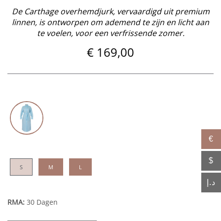
De Carthage overhemdjurk, vervaardigd uit premium
linnen, is ontworpen om ademend te zijn en licht aan
te voelen, voor een verfrissende zomer.
€
169,00
€
$
S
M
L
د.إ
RMA:
30 Dagen