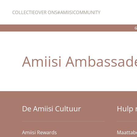
COLLECTIE
OVER ONS
#AMIISICOMMUNITY
Overslaan en naar de inhoud gaan
G
Amiisi Ambassad
De Amiisi Cultuur
Hulp 
Amiisi Rewards
Maattab