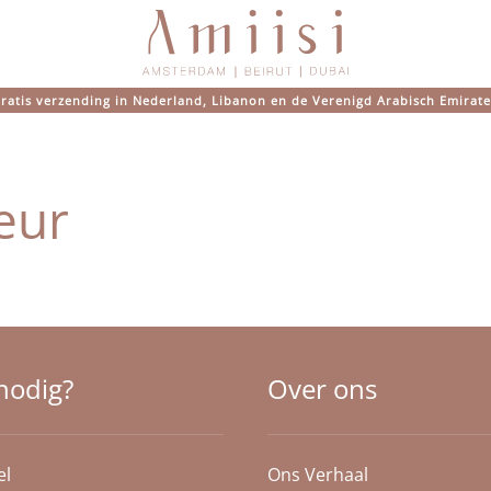
ratis verzending in Nederland, Libanon en de Verenigd Arabisch Emirat
eur
nodig?
Over ons
el
Ons Verhaal