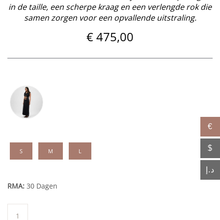
in de taille, een scherpe kraag en een verlengde rok die
samen zorgen voor een opvallende uitstraling.
€
475,00
€
$
S
M
L
د.إ
RMA:
30 Dagen
Oud
aantal