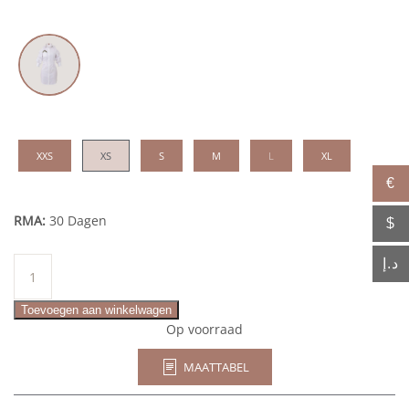
XXS
XS
S
M
L
XL
€
RMA:
30 Dagen
$
Belili
د.إ
aantal
Toevoegen aan winkelwagen
Op voorraad
MAATTABEL