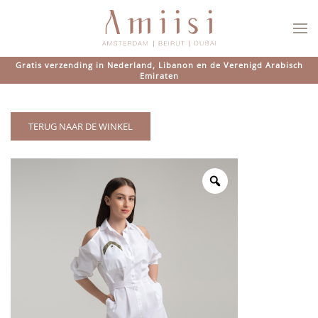
Overslaan en naar de inhoud gaan
Gratis verzending in Nederland, Libanon en de Verenigd Arabisch
Emiraten
TERUG NAAR DE WINKEL