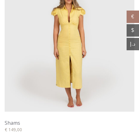
€
$
د.إ
Shams
€
149,00
Dit